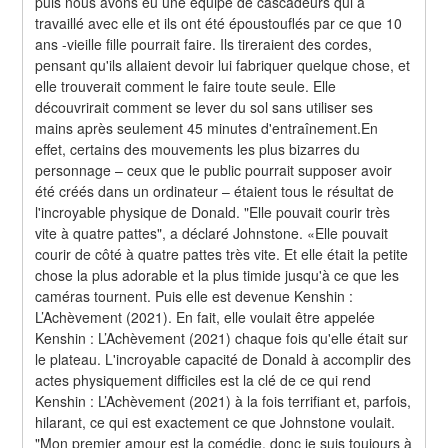
puis nous avons eu une équipe de cascadeurs qui a 
travaillé avec elle et ils ont été époustouflés par ce que 10 
ans -vieille fille pourrait faire. Ils tireraient des cordes, 
pensant qu'ils allaient devoir lui fabriquer quelque chose, et 
elle trouverait comment le faire toute seule. Elle 
découvrirait comment se lever du sol sans utiliser ses 
mains après seulement 45 minutes d'entraînement.En 
effet, certains des mouvements les plus bizarres du 
personnage – ceux que le public pourrait supposer avoir 
été créés dans un ordinateur – étaient tous le résultat de 
l'incroyable physique de Donald. "Elle pouvait courir très 
vite à quatre pattes", a déclaré Johnstone. «Elle pouvait 
courir de côté à quatre pattes très vite. Et elle était la petite 
chose la plus adorable et la plus timide jusqu'à ce que les 
caméras tournent. Puis elle est devenue Kenshin : 
L’Achèvement (2021). En fait, elle voulait être appelée 
Kenshin : L’Achèvement (2021) chaque fois qu'elle était sur 
le plateau. L'incroyable capacité de Donald à accomplir des 
actes physiquement difficiles est la clé de ce qui rend 
Kenshin : L’Achèvement (2021) à la fois terrifiant et, parfois, 
hilarant, ce qui est exactement ce que Johnstone voulait. 
"Mon premier amour est la comédie, donc je suis toujours à 