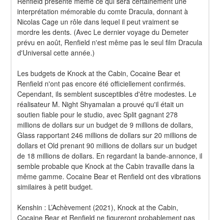
Renfield présente même ce qui sera certainement une 
interprétation mémorable du comte Dracula, donnant à 
Nicolas Cage un rôle dans lequel il peut vraiment se 
mordre les dents. (Avec Le dernier voyage du Demeter 
prévu en août, Renfield n'est même pas le seul film Dracula 
d'Universal cette année.)
Les budgets de Knock at the Cabin, Cocaine Bear et 
Renfield n'ont pas encore été officiellement confirmés. 
Cependant, ils semblent susceptibles d'être modestes. Le 
réalisateur M. Night Shyamalan a prouvé qu'il était un 
soutien fiable pour le studio, avec Split gagnant 278 
millions de dollars sur un budget de 9 millions de dollars, 
Glass rapportant 246 millions de dollars sur 20 millions de 
dollars et Old prenant 90 millions de dollars sur un budget 
de 18 millions de dollars. En regardant la bande-annonce, il 
semble probable que Knock at the Cabin travaille dans la 
même gamme. Cocaine Bear et Renfield ont des vibrations 
similaires à petit budget.
Kenshin : L’Achèvement (2021), Knock at the Cabin, 
Cocaine Bear et Renfield ne figureront probablement pas 