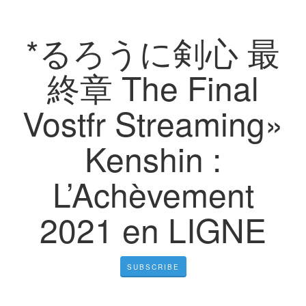
*るろうに剣心 最
終章 The Final
Vostfr Streaming»
Kenshin :
L’Achèvement
2021 en LIGNE
SUBSCRIBE