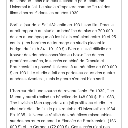
de l'époque, mais elle était suffisante pour maintenir 
Universal à flot. Le studio s'imposera comme "le roi des 
films d'horreur" dans les années 1930.
Sorti le jour de la Saint-Valentin en 1931, son film Dracula 
aurait rapporté au studio un bénéfice de plus de 700 000 
dollars à une époque où les billets coûtaient entre 10 et 25 
cents. (Les horaires de tournage en studio placent le 
budget du film à 341 191,20 $.) Bien qu'il soit difficile de 
trouver des données concrètes au box-office de ces 
premières années, le succès combiné de Dracula et 
Frankenstein a poussé Universal à un bénéfice de 600 000 
$ en 1931. Le studio a fait des pertes au cours des quatre 
années suivantes. , mais le genre s'en est bien sorti.
L'horreur était une source de revenu fiable. En 1932, The 
Mummy aurait réalisé un bénéfice de 148 000 $. En 1933, 
The Invisible Man rapporte « un joli profit » au studio. Le 
chat noir était "le film le plus rentable d'Universal" de 1934. 
En 1935, Universal a réalisé des bénéfices raisonnables 
sur des horreurs comme La Fiancée de Frankenstein (166 
000 $) et Le Corbeau (72 000 $). Ces succès n'ont pas 