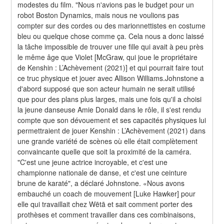
modestes du film. "Nous n'avions pas le budget pour un 
robot Boston Dynamics, mais nous ne voulions pas 
compter sur des cordes ou des marionnettistes en costume 
bleu ou quelque chose comme ça. Cela nous a donc laissé 
la tâche impossible de trouver une fille qui avait à peu près 
le même âge que Violet [McGraw, qui joue le propriétaire 
de Kenshin : L’Achèvement (2021)] et qui pourrait faire tout 
ce truc physique et jouer avec Allison Williams.Johnstone a 
d'abord supposé que son acteur humain ne serait utilisé 
que pour des plans plus larges, mais une fois qu'il a choisi 
la jeune danseuse Amie Donald dans le rôle, il s'est rendu 
compte que son dévouement et ses capacités physiques lui 
permettraient de jouer Kenshin : L’Achèvement (2021) dans 
une grande variété de scènes où elle était complètement 
convaincante quelle que soit la proximité de la caméra. 
"C'est une jeune actrice incroyable, et c'est une 
championne nationale de danse, et c'est une ceinture 
brune de karaté", a déclaré Johnstone. «Nous avons 
embauché un coach de mouvement [Luke Hawker] pour 
elle qui travaillait chez Wētā et sait comment porter des 
prothèses et comment travailler dans ces combinaisons, 