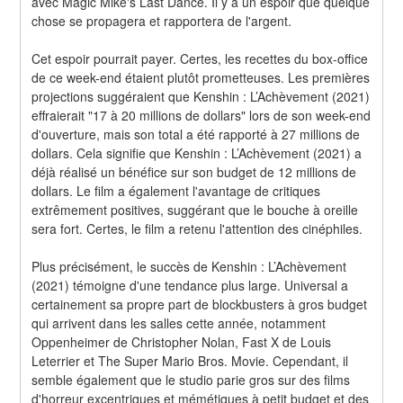
avec Magic Mike's Last Dance. Il y a un espoir que quelque 
chose se propagera et rapportera de l'argent.
Cet espoir pourrait payer. Certes, les recettes du box-office 
de ce week-end étaient plutôt prometteuses. Les premières 
projections suggéraient que Kenshin : L’Achèvement (2021) 
effraierait "17 à 20 millions de dollars" lors de son week-end 
d'ouverture, mais son total a été rapporté à 27 millions de 
dollars. Cela signifie que Kenshin : L’Achèvement (2021) a 
déjà réalisé un bénéfice sur son budget de 12 millions de 
dollars. Le film a également l'avantage de critiques 
extrêmement positives, suggérant que le bouche à oreille 
sera fort. Certes, le film a retenu l'attention des cinéphiles.
Plus précisément, le succès de Kenshin : L’Achèvement 
(2021) témoigne d'une tendance plus large. Universal a 
certainement sa propre part de blockbusters à gros budget 
qui arrivent dans les salles cette année, notamment 
Oppenheimer de Christopher Nolan, Fast X de Louis 
Leterrier et The Super Mario Bros. Movie. Cependant, il 
semble également que le studio parie gros sur des films 
d'horreur excentriques et mémétiques à petit budget et des 